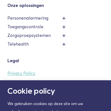
Onze oplossingen
Personenalarmering
Toegangscontrole
Zorgoproepsystemen
Telehealth
Legal
Privacy Policy
Cookie Policy
Cookie policy
070-nummers
Algemene voorwaarden
We gebruiken cookies op deze site om uw
Cookie instellingen