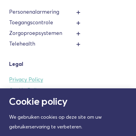
Personenalarmering
Toegangscontrole
Zorgoproepsystemen
Telehealth
Legal
Privacy Policy
Cookie Policy
Cookie policy
070-nummers
Algemene voorwaarden
We gebruiken cookies op deze site om uw
Cookie instellingen
gebruikerservaring te verbeteren.