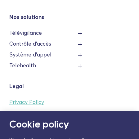
Nos solutions
Télévigilance
Contrôle d'accès
Système d'appel
Telehealth
Legal
Privacy Policy
Cookie Policy
Cookie policy
070-numéros
Conditions Générales