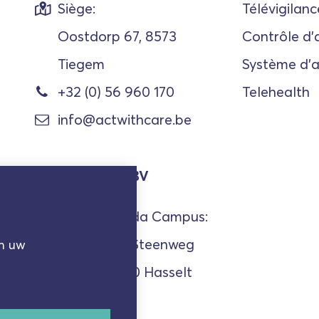
Siège:
Télévigilanc
Oostdorp 67, 8573
Contrôle d'
Tiegem
Système d'
+32 (0) 56 960 170
Telehealth
info@actwithcare.be
Act With Care BV
Bureau Corda Campus:
Kempische Steenweg
om uw
303/16, 3500 Hasselt